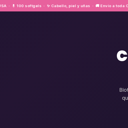
💊 100 softgels · ✨ Cabello, piel y uñas · 🚚 Envío a toda Co
C
Bio
qu