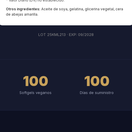
* Valor Diario (DV) no establecido.
Otros ingredientes:
Aceite de soya, gelatina, glicerina vegetal, cera
de abejas amarilla.
LOT 25KML213 · EXP: 09/2028
100
100
Softgels veganos
Días de suministro