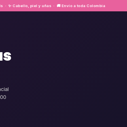
 Cabello, piel y uñas · 🚚 Envío a toda Colombia
as
cial
100