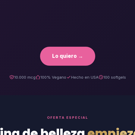
Lo quiero →
10.000 mcg
100% Vegano
Hecho en USA
100 softgels
OFERTA ESPECIAL
tina de belleza
empiez