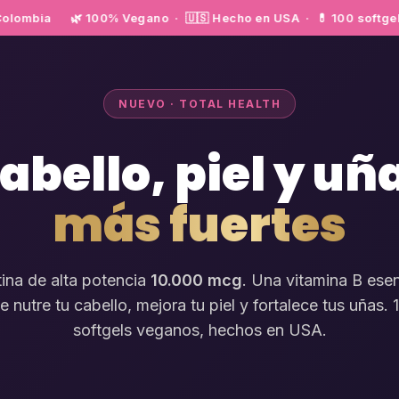
lombia
🌿 100% Vegano · 🇺🇸 Hecho en USA · 💊 100 softgels · ✨
NUEVO · TOTAL HEALTH
abello, piel y uñ
más fuertes
tina de alta potencia
10.000 mcg
. Una vitamina B esen
e nutre tu cabello, mejora tu piel y fortalece tus uñas. 
softgels veganos, hechos en USA.