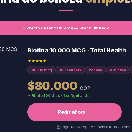
⚡ Precio de lanzamiento — Stock limitado
Biotina 10.000 MCG · Total Health
★★★★★
10.000 mcg
100 softgels
Vegano
d-Biotina
$80.000
COP
✓ Rinde 100 días · 1 softgel al día
Pedir ahora →
Pago 100% seguro · Envío a toda Colomb