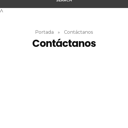
Portada
»
Contáctanos
Contáctanos
Contact Us
Get In Touch
When, while lovely valley teems with vapour around
meand meridian the upper impenetrable .