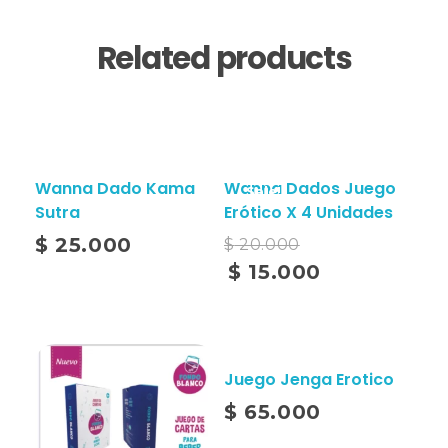
Related products
Wanna Dado Kama
Wanna Dados Juego
Sale!
Sutra
Erótico X 4 Unidades
$
25.000
$
20.000
$
15.000
Add To Cart
Juego Jenga Erotico
Add To Cart
$
65.000