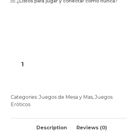
💌
¿Listos para jugar y conectar como nunca?
pasión.
Ideal para aniversarios, citas o cualquier noche
en la que quieran estar
más
juntos.
Add to cart
Categories:
Juegos de Mesa y Mas
,
Juegos
Eróticos
Description
Reviews (0)