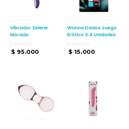
Vibrador Selene
Wanna Dados Juego
Morado
Erótico X 4 Unidades
$
110.000
$
20.000
$
95.000
$
15.000
Add To Cart